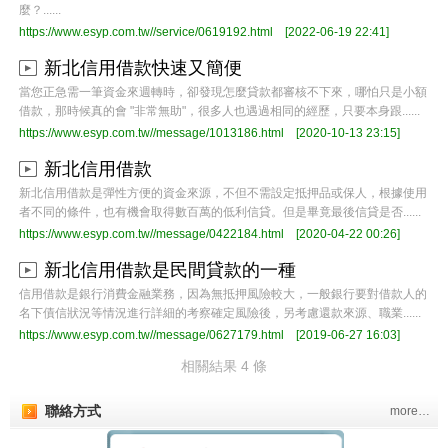
麼？......
https://www.esyp.com.tw//service/0619192.html
[2022-06-19 22:41]
新北信用借款快速又簡便
當您正急需一筆資金來週轉時，卻發現怎麼貸款都審核不下來，哪怕只是小額
借款，那時候真的會 "非常無助"，很多人也遇過相同的經歷，只要本身跟......
https://www.esyp.com.tw//message/1013186.html
[2020-10-13 23:15]
新北信用借款
新北信用借款是彈性方便的資金來源，不但不需設定抵押品或保人，根據使用
者不同的條件，也有機會取得數百萬的低利信貸。但是畢竟最後信貸是否......
https://www.esyp.com.tw//message/0422184.html
[2020-04-22 00:26]
新北信用借款是民間貸款的一種
信用借款是銀行消費金融業務，因為無抵押風險較大，一般銀行要對借款人的
名下債信狀況等情況進行詳細的考察確定風險後，另考慮還款來源、職業......
https://www.esyp.com.tw//message/0627179.html
[2019-06-27 16:03]
相關結果 4 條
聯絡方式
more…